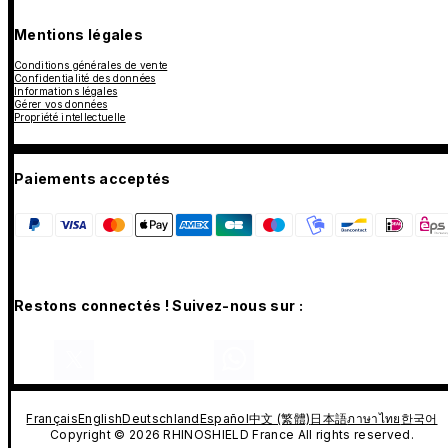
Mentions légales
Conditions générales de vente
Confidentialité des données
Informations légales
Gérer vos données
Propriété intellectuelle
Paiements acceptés
Restons connectés ! Suivez-nous sur :
Français
English
Deutschland
Español
中文 (繁體)
日本語
ภาษาไทย
한국어
Copyright © 2026 RHINOSHIELD France All rights reserved.