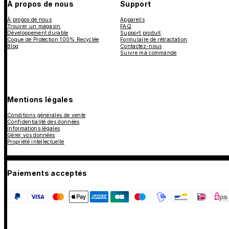
À propos de nous
Support
À propos de nous
Appareils
Trouver un magasin
FAQ
Développement durable
Support produit
Coque de Protection 100% Recyclée
Formulaire de rétractation
Blog
Contactez-nous
Suivre ma commande
Mentions légales
Conditions générales de vente
Confidentialité des données
Informations légales
Gérer vos données
Propriété intellectuelle
Paiements acceptés