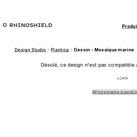
Passer au contenu principal
Produi
Design Studio
Plantica
Dessin - Mosaïque marine
Désolé, ce design n'est pas compatible a
LCH14
#Photographe inspiré/i