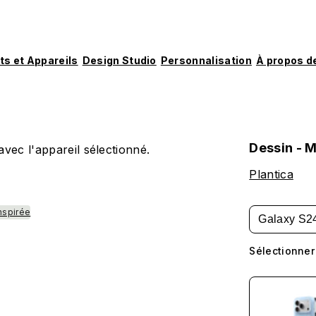
ts et Appareils
Design Studio
Personnalisation
À propos d
Dessin - 
vec l'appareil sélectionné.
Plantica
nspirée
Galaxy S2
Sélectionner