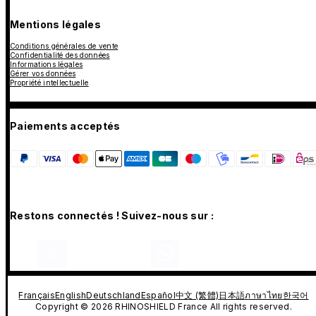
Mentions légales
Conditions générales de vente
Confidentialité des données
Informations légales
Gérer vos données
Propriété intellectuelle
Paiements acceptés
Restons connectés ! Suivez-nous sur :
Français
English
Deutschland
Español
中文 (繁體)
日本語
ภาษาไทย
한국어
Copyright © 2026 RHINOSHIELD France All rights reserved.