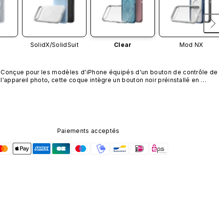
SolidX/
SolidSuit
Clear
Mod NX
Conçue pour les modèles d'iPhone équipés d'un bouton de contrôle de 
l'appareil photo, cette coque intègre un bouton noir préinstallé en 
nanotubes de carbone. Ce composant n'est pas disponible dans 
d'autres coloris et n'est pas vendu séparément.
Paiements acceptés