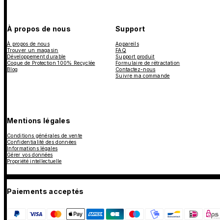
À propos de nous
Support
À propos de nous
Appareils
Trouver un magasin
FAQ
Développement durable
Support produit
Coque de Protection 100% Recyclée
Formulaire de rétractation
Blog
Contactez-nous
Suivre ma commande
Mentions légales
Conditions générales de vente
Confidentialité des données
Informations légales
Gérer vos données
Propriété intellectuelle
Paiements acceptés