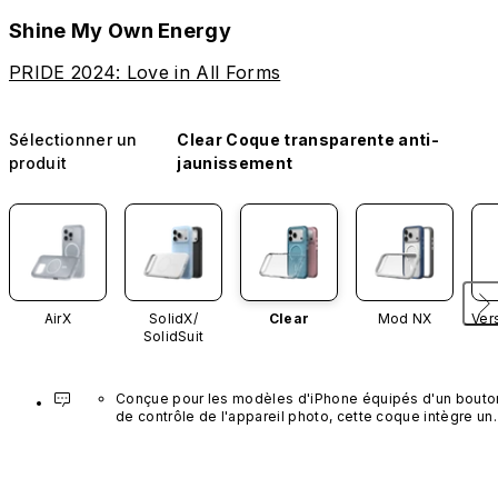
Shine My Own Energy
PRIDE 2024: Love in All Forms
Sélectionner un
Clear Coque transparente anti-
produit
jaunissement
AirX
SolidX/
Clear
Mod NX
Ver
SolidSuit
Conçue pour les modèles d'iPhone équipés d'un bouton
de contrôle de l'appareil photo, cette coque intègre un 
bouton noir préinstallé en nanotubes de carbone. Ce 
composant n'est pas disponible dans d'autres coloris et
n'est pas vendu séparément.