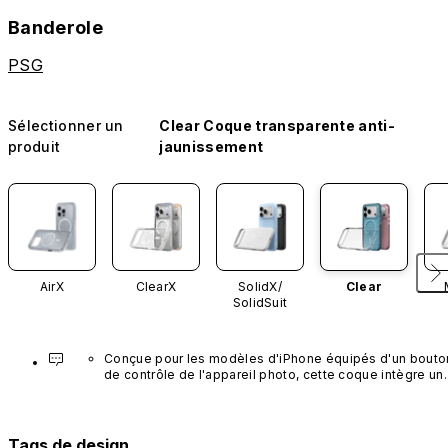
Banderole
PSG
Sélectionner un
Clear Coque transparente anti-
produit
jaunissement
AirX
ClearX
SolidX/
Clear
SolidSuit
Conçue pour les modèles d'iPhone équipés d'un bouton
de contrôle de l'appareil photo, cette coque intègre un 
bouton noir préinstallé en nanotubes de carbone. Ce 
composant n'est pas disponible dans d'autres coloris et
n'est pas vendu séparément.
Tags de design