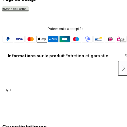
#Stade de Football
Paiements acceptés
Informations sur le produit
Entretien et garantie
F
1/0
Caractéristiques