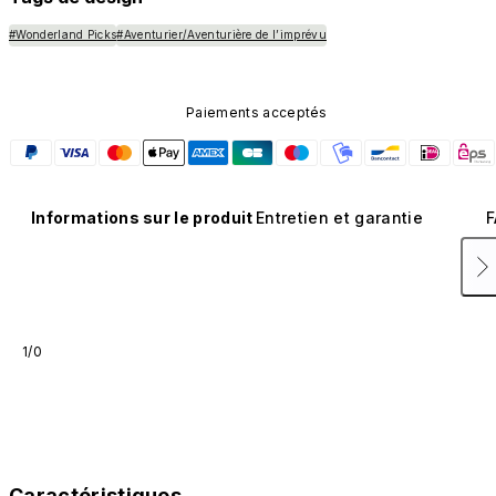
#Wonderland Picks
#Aventurier/Aventurière de l’imprévu
Paiements acceptés
Informations sur le produit
Entretien et garantie
F
1/0
Caractéristiques