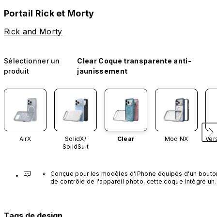
Portail Rick et Morty
Rick and Morty
Sélectionner un
Clear Coque transparente anti-
produit
jaunissement
AirX
SolidX/
Clear
Mod NX
Ver
SolidSuit
Conçue pour les modèles d'iPhone équipés d'un bouton
de contrôle de l'appareil photo, cette coque intègre un 
bouton noir préinstallé en nanotubes de carbone. Ce 
composant n'est pas disponible dans d'autres coloris et
n'est pas vendu séparément.
Tags de design