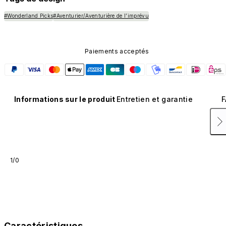
#Wonderland Picks
#Aventurier/Aventurière de l’imprévu
Paiements acceptés
Informations sur le produit
Entretien et garantie
F
1/0
Caractéristiques