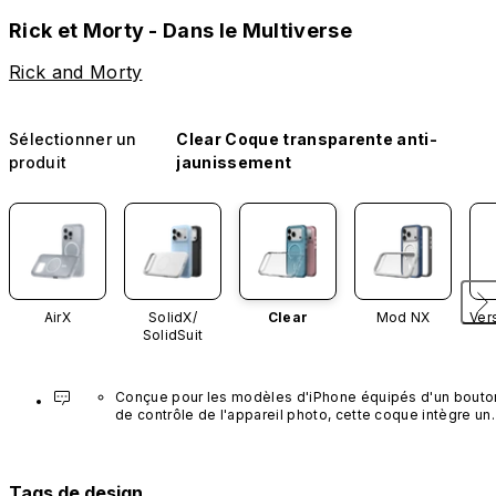
Rick et Morty - Dans le Multiverse
Rick and Morty
Sélectionner un
Clear Coque transparente anti-
produit
jaunissement
AirX
SolidX/
Clear
Mod NX
Ver
SolidSuit
Conçue pour les modèles d'iPhone équipés d'un bouton
de contrôle de l'appareil photo, cette coque intègre un 
bouton noir préinstallé en nanotubes de carbone. Ce 
composant n'est pas disponible dans d'autres coloris et
n'est pas vendu séparément.
Tags de design