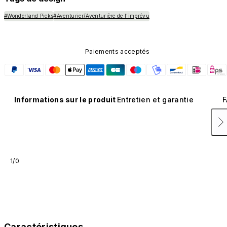
#Wonderland Picks
#Aventurier/Aventurière de l’imprévu
Paiements acceptés
Informations sur le produit
Entretien et garantie
F
1/0
Caractéristiques