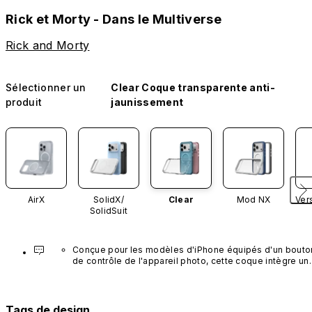
Rick et Morty - Dans le Multiverse
Rick and Morty
Sélectionner un
Clear Coque transparente anti-
produit
jaunissement
AirX
SolidX/
Clear
Mod NX
Ver
SolidSuit
Conçue pour les modèles d'iPhone équipés d'un bouton
de contrôle de l'appareil photo, cette coque intègre un 
bouton noir préinstallé en nanotubes de carbone. Ce 
composant n'est pas disponible dans d'autres coloris et
n'est pas vendu séparément.
Tags de design