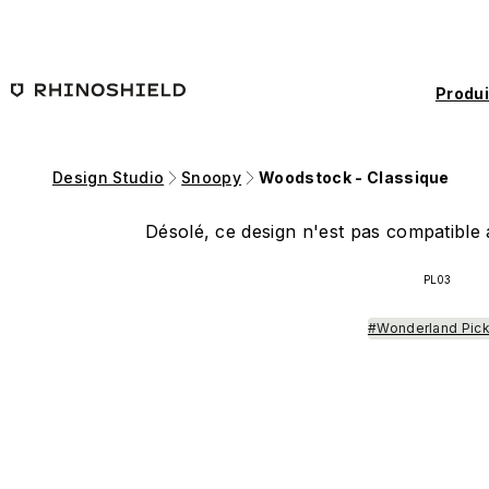
Passer au contenu principal
Produi
Design Studio
Snoopy
Woodstock - Classique
Désolé, ce design n'est pas compatible a
PL03
#Wonderland Pic