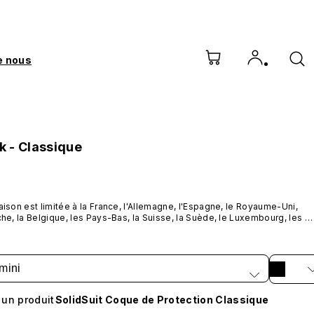
e nous
 - Classique
raison est limitée à la France, l'Allemagne, l'Espagne, le Royaume-Uni, 
iche, la Belgique, les Pays-Bas, la Suisse, la Suède, le Luxembourg, les 
Unis, le Canada, le Mexique, l'Australie, la Thaïlande, Taïwan, Hong Kong,
 la Malaisie, Singapour, le Vietnam, les Philippines et l'Indonésie.
mini
 un produit
SolidSuit Coque de Protection Classique