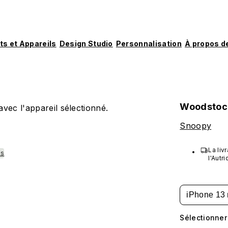
ts et Appareils
Design Studio
Personnalisation
À propos d
Woodstock
vec l'appareil sélectionné.
Snoopy
La liv
ks
l'Autr
États-
Macao,
iPhone 13 
Sélectionner