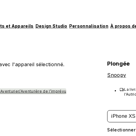
ts et Appareils
Design Studio
Personnalisation
À propos d
Plongée
vec l'appareil sélectionné.
Snoopy
La liv
Aventurier/Aventurière de l’imprévu
l'Autr
États-
Macao,
iPhone XS
Sélectionner