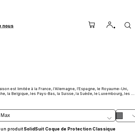
e nous
raison est limitée à la France, l'Allemagne, l'Espagne, le Royaume-Uni, 
iche, la Belgique, les Pays-Bas, la Suisse, la Suède, le Luxembourg, les 
Unis, le Canada, le Mexique, l'Australie, la Thaïlande, Taïwan, Hong Kong,
 la Malaisie, Singapour, le Vietnam, les Philippines et l'Indonésie.
 Max
 un produit
SolidSuit Coque de Protection Classique