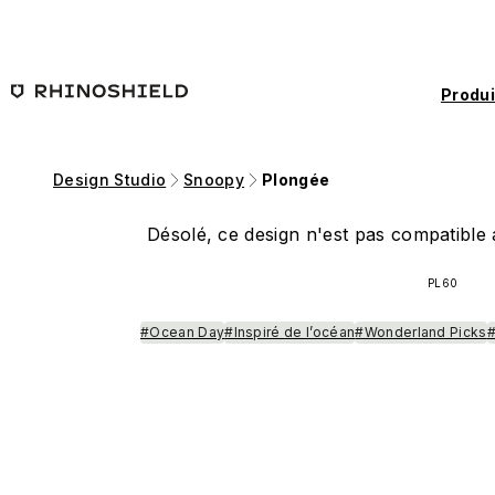
Passer au contenu principal
Produi
Design Studio
Snoopy
Plongée
Désolé, ce design n'est pas compatible a
PL60
#Ocean Day
#Inspiré de l’océan
#Wonderland Picks
#