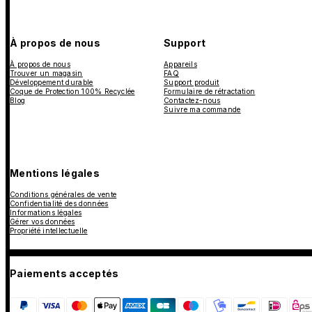
À propos de nous
Support
À propos de nous
Appareils
Trouver un magasin
FAQ
Développement durable
Support produit
Coque de Protection 100% Recyclée
Formulaire de rétractation
Blog
Contactez-nous
Suivre ma commande
Mentions légales
Conditions générales de vente
Confidentialité des données
Informations légales
Gérer vos données
Propriété intellectuelle
Paiements acceptés