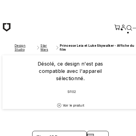
Passer au contenu principal
Design
Star
Princesse Leia et Luke Skywalker - Affiche du
Studio
Wars
film
Désolé, ce design n'est pas
compatible avec l'appareil
sélectionné.
SI102
Voir le produit