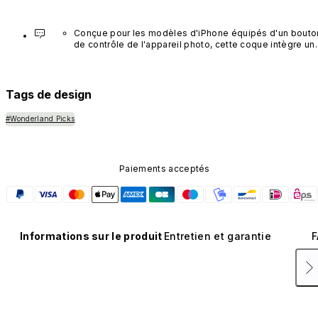
Conçue pour les modèles d'iPhone équipés d'un bouton
de contrôle de l'appareil photo, cette coque intègre un 
bouton noir préinstallé en nanotubes de carbone. Ce 
composant n'est pas disponible dans d'autres coloris et
n'est pas vendu séparément.
Tags de design
#Wonderland Picks
Paiements acceptés
Informations sur le produit
Entretien et garantie
F