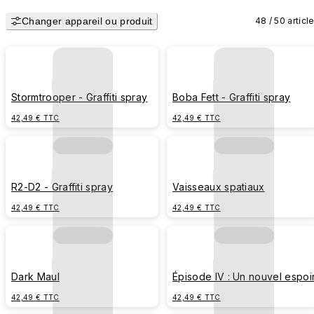
obscur" (Empire galactique), directement au dos de votre coque.
Changer appareil ou produit
48 / 50 articl
Stormtrooper - Graffiti spray
Boba Fett - Graffiti spray
42,49 € TTC
42,49 € TTC
R2-D2 - Graffiti spray
Vaisseaux spatiaux
42,49 € TTC
42,49 € TTC
Dark Maul
Épisode IV : Un nouvel espoir
Affiche du film
42,49 € TTC
42,49 € TTC