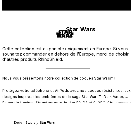
Star Wars
Cette collection est disponible uniquement en Europe. Si vous
souhaitez commander en dehors de l'Europe, merci de choisir
d'autres produits RhinoShield.
Nous vous présentons notre collection de coques Star Wars™ !

Protégez votre téléphone et AirPods avec nos coques résistantes, aux 
designs inspirés des emblèmes de la saga Star Wars™ : Dark Vador, 
Faucon Millenium, Stormtroopers, le duo R2-D2 et C-3PO, Chewbacca e
beaucoup d'autres...

Montrez de quel côté de la Force vous êtes avec des motifs et 
Design Studio
Star Wars
couleurs représentants le "côté clair" (Alliance rebelle) ou le "côté 