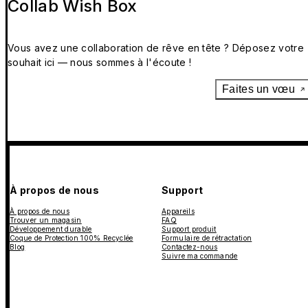
Collab Wish Box
Vous avez une collaboration de rêve en tête ? Déposez votre
souhait ici — nous sommes à l'écoute !
Faites un vœu
À propos de nous
Support
À propos de nous
Appareils
Trouver un magasin
FAQ
Développement durable
Support produit
Coque de Protection 100% Recyclée
Formulaire de rétractation
Blog
Contactez-nous
Suivre ma commande