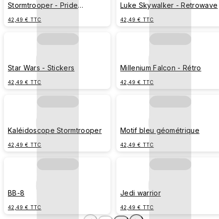
Stormtrooper - Pride
Luke Skywalker - Retrowave
Celebration
42,49 € TTC
42,49 € TTC
Star Wars - Stickers
Millenium Falcon - Rétro
42,49 € TTC
42,49 € TTC
Kaléidoscope Stormtrooper
Motif bleu géométrique
42,49 € TTC
42,49 € TTC
BB-8
Jedi warrior
42,49 € TTC
42,49 € TTC