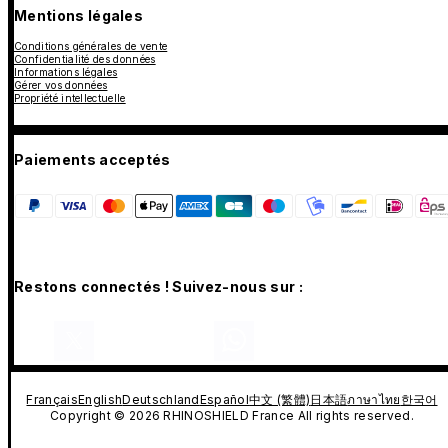
Mentions légales
Conditions générales de vente
Confidentialité des données
Informations légales
Gérer vos données
Propriété intellectuelle
Paiements acceptés
Restons connectés ! Suivez-nous sur :
Français
English
Deutschland
Español
中文 (繁體)
日本語
ภาษาไทย
한국어
Copyright © 2026 RHINOSHIELD France All rights reserved.