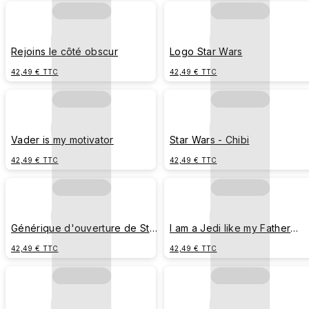
Rejoins le côté obscur
Logo Star Wars
42,49 € TTC
42,49 € TTC
Vader is my motivator
Star Wars - Chibi
42,49 € TTC
42,49 € TTC
Générique d'ouverture de Star
I am a Jedi like my Father
Wars
before me - Luke
42,49 € TTC
42,49 € TTC