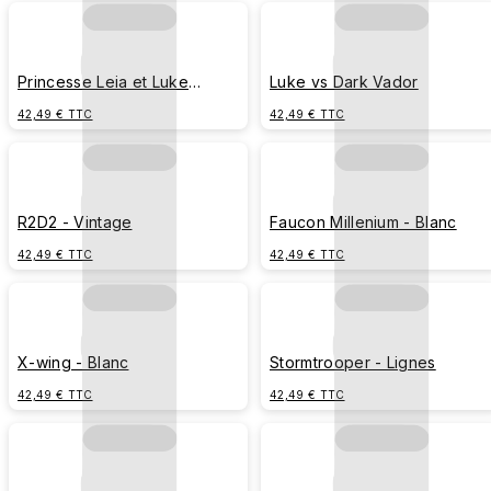
Princesse Leia et Luke
Luke vs Dark Vador
Skywalker - Affiche du film
42,49 € TTC
42,49 € TTC
R2D2 - Vintage
Faucon Millenium - Blanc
42,49 € TTC
42,49 € TTC
X-wing - Blanc
Stormtrooper - Lignes
42,49 € TTC
42,49 € TTC