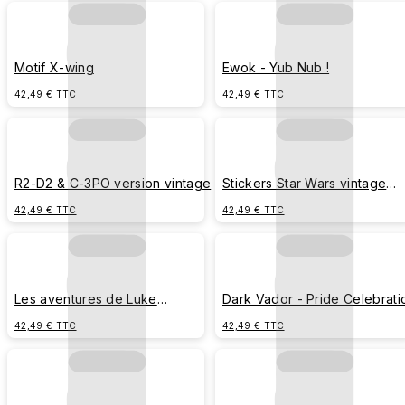
Motif X-wing
Ewok - Yub Nub !
42,49 € TTC
42,49 € TTC
R2-D2 & C-3PO version vintage
Stickers Star Wars vintage
comic
42,49 € TTC
42,49 € TTC
Les aventures de Luke
Dark Vador - Pride Celebrati
Skywalker
42,49 € TTC
42,49 € TTC