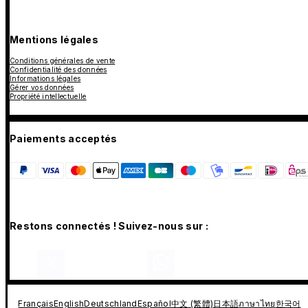
Mentions légales
Conditions générales de vente
Confidentialité des données
Informations légales
Gérer vos données
Propriété intellectuelle
Paiements acceptés
Restons connectés ! Suivez-nous sur :
Français
English
Deutschland
Español
中文 (繁體)
日本語
ภาษาไทย
한국어