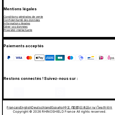
Mentions légales
Conditions générales de vente
Confidentialité des données
Informations légales
Gérer vos données
Propriété intellectuelle
Paiements acceptés
Restons connectés ! Suivez-nous sur :
Français
English
Deutschland
Español
中文 (繁體)
日本語
ภาษาไทย
한국어
Copyright © 2026 RHINOSHIELD France All rights reserved.