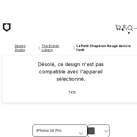
Passer au contenu principal
Design
The British
Le Petit Chaperon Rouge dans la
Studio
Library
forêt
Désolé, ce design n'est pas
compatible avec l'appareil
sélectionné.
TK15
iPhone 16 Pro