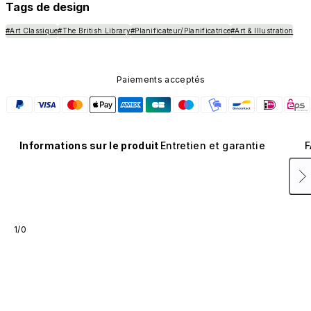
Tags de design
#Art Classique
#The British Library
#Planificateur/Planificatrice
#Art & Illustration
Paiements acceptés
Informations sur le produit
Entretien et garantie
F
1/0