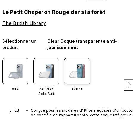
Le Petit Chaperon Rouge dans la forêt
The British Library
Sélectionner un
Clear Coque transparente anti-
produit
jaunissement
AirX
SolidX/
Clear
SolidSuit
Conçue pour les modèles d'iPhone équipés d'un bouton
de contrôle de l'appareil photo, cette coque intègre un 
bouton noir préinstallé en nanotubes de carbone. Ce 
composant n'est pas disponible dans d'autres coloris et
n'est pas vendu séparément.