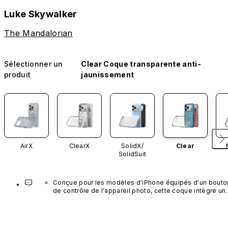
Luke Skywalker
The Mandalorian
Sélectionner un
Clear Coque transparente anti-
produit
jaunissement
AirX
ClearX
SolidX/
Clear
SolidSuit
Conçue pour les modèles d'iPhone équipés d'un bouton
de contrôle de l'appareil photo, cette coque intègre un 
bouton noir préinstallé en nanotubes de carbone. Ce 
composant n'est pas disponible dans d'autres coloris et
n'est pas vendu séparément.