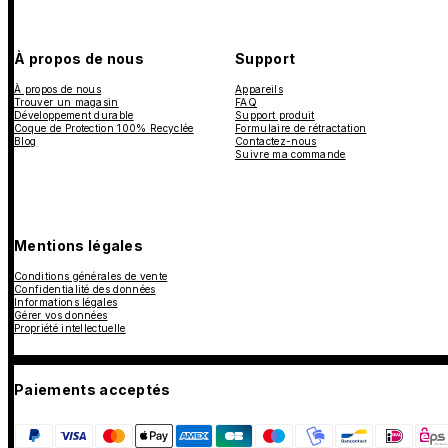
À propos de nous
Support
À propos de nous
Appareils
Trouver un magasin
FAQ
Développement durable
Support produit
Coque de Protection 100% Recyclée
Formulaire de rétractation
Blog
Contactez-nous
Suivre ma commande
Mentions légales
Conditions générales de vente
Confidentialité des données
Informations légales
Gérer vos données
Propriété intellectuelle
Paiements acceptés