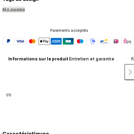
#Art-mosphère
Paiements acceptés
Informations sur le produit
Entretien et garantie
F
1/0
Caractéristiques