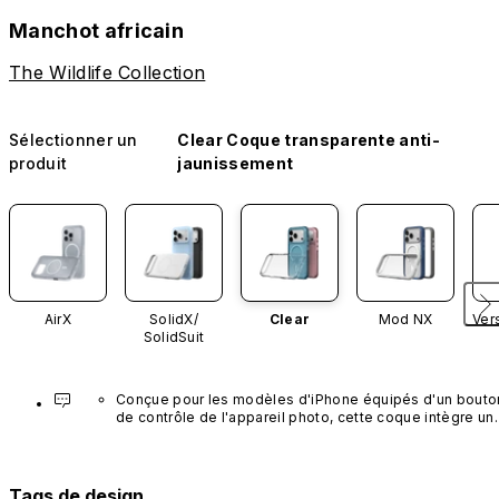
Manchot africain
The Wildlife Collection
Sélectionner un
Clear Coque transparente anti-
produit
jaunissement
AirX
SolidX/
Clear
Mod NX
Ver
SolidSuit
Conçue pour les modèles d'iPhone équipés d'un bouton
de contrôle de l'appareil photo, cette coque intègre un 
bouton noir préinstallé en nanotubes de carbone. Ce 
composant n'est pas disponible dans d'autres coloris et
n'est pas vendu séparément.
Tags de design