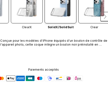
ClearX
SolidX/
SolidSuit
Clear
Conçue pour les modèles d'iPhone équipés d'un bouton de contrôle de 
l'appareil photo, cette coque intègre un bouton noir préinstallé en 
nanotubes de carbone. Ce composant n'est pas disponible dans 
d'autres coloris et n'est pas vendu séparément.
Paiements acceptés