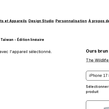
ts et Appareils
Design Studio
Personnalisation
À propos d
Taïwan - Édition linéaire
Ours brun 
vec l'appareil sélectionné.
The Wildlife
iPhone 17 
Sélectionner
produit