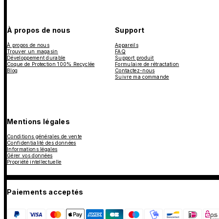
À propos de nous
Support
À propos de nous
Appareils
Trouver un magasin
FAQ
Développement durable
Support produit
Coque de Protection 100% Recyclée
Formulaire de rétractation
Blog
Contactez-nous
Suivre ma commande
Mentions légales
Conditions générales de vente
Confidentialité des données
Informations légales
Gérer vos données
Propriété intellectuelle
Paiements acceptés