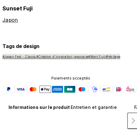
Sunset Fuji
Japon
Tags de design
#Japan Fest - Classic
#Création d’inspiration japonaise
#Mont Fuji
#Héritage
Paiements acceptés
Informations sur le produit
Entretien et garantie
F