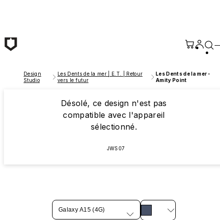
Passer au contenu principal
Design
Les Dents de la mer | E.T. | Retour
Les Dents de la mer -
Studio
vers le futur
Amity Point
Désolé, ce design n'est pas
compatible avec l'appareil
sélectionné.
JWS07
Galaxy A15 (4G)