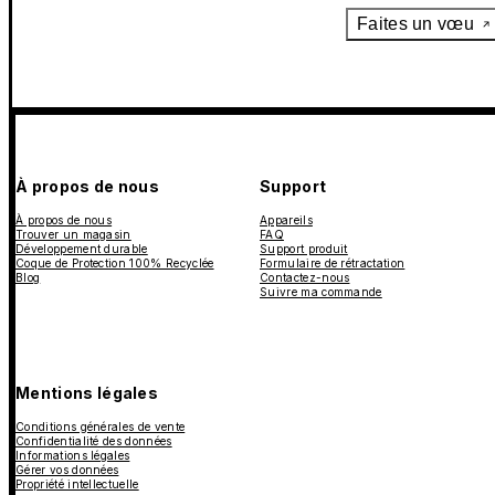
Faites un vœu
À propos de nous
Support
À propos de nous
Appareils
Trouver un magasin
FAQ
Développement durable
Support produit
Coque de Protection 100% Recyclée
Formulaire de rétractation
Blog
Contactez-nous
Suivre ma commande
Mentions légales
Conditions générales de vente
Confidentialité des données
Informations légales
Gérer vos données
Propriété intellectuelle