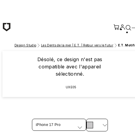
Passer au contenu principal
Design Studio
Les Dents de la mer | E.T. | Retour vers le futur
E.T. Motif
Désolé, ce design n'est pas
compatible avec l'appareil
sélectionné.
UXE05
iPhone 17 Pro