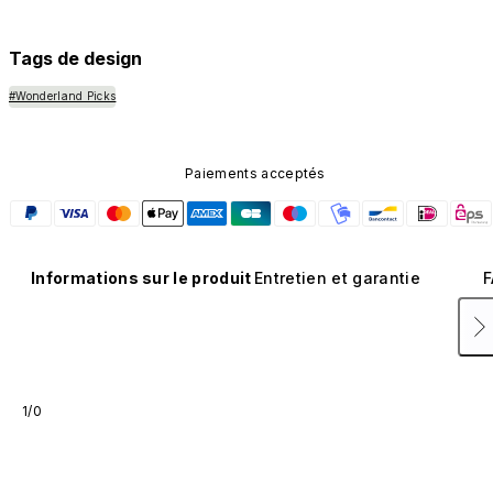
composant n'est pas disponible dans d'autres coloris et
n'est pas vendu séparément.
Tags de design
#Wonderland Picks
Paiements acceptés
Informations sur le produit
Entretien et garantie
F
1/0