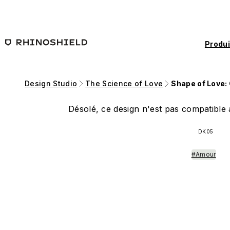
Passer au contenu principal
Produi
Design Studio
The Science of Love
Shape of Love:
Désolé, ce design n'est pas compatible a
DK05
#Amour