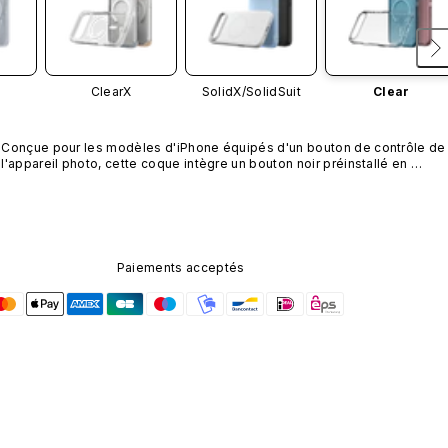
ClearX
SolidX/
SolidSuit
Clear
Conçue pour les modèles d'iPhone équipés d'un bouton de contrôle de 
l'appareil photo, cette coque intègre un bouton noir préinstallé en 
nanotubes de carbone. Ce composant n'est pas disponible dans 
d'autres coloris et n'est pas vendu séparément.
Paiements acceptés