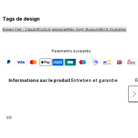
bouton noir préinstallé en nanotubes de carbone. Ce 
composant n'est pas disponible dans d'autres coloris et
n'est pas vendu séparément.
Tags de design
#Japan Fest - Classic
#Culture japonaise
#Van Gogh Museum
#Art & Illustration
Paiements acceptés
Informations sur le produit
Entretien et garantie
F
1/0