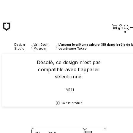
Passer au contenu principal
Design
Van Gogh
L'acteur Iwai Kumesaburo (III) dans le rôle de l
Studio
Museum
courtisane Takao
Désolé, ce design n'est pas
compatible avec l'appareil
sélectionné.
VR41
Voir le produit