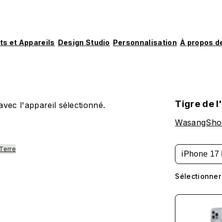
ts et Appareils
Design Studio
Personnalisation
À propos d
Tigre de l
vec l'appareil sélectionné.
WasangSh
Terre
iPhone 17 
Sélectionner