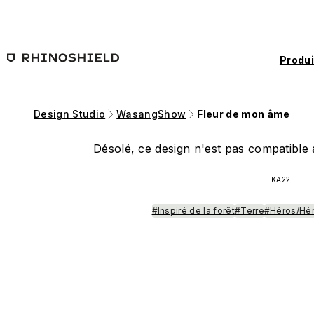
Passer au contenu principal
Produi
Design Studio
WasangShow
Fleur de mon âme
Désolé, ce design n'est pas compatible a
KA22
#Inspiré de la forêt
#Terre
#Héros/Héro