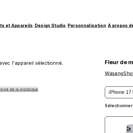
ts et Appareils
Design Studio
Personnalisation
À propos d
Fleur de 
vec l'appareil sélectionné.
WasangSh
ïne de la logistique
iPhone 17 
Sélectionner