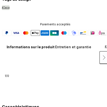
#Terre
Paiements acceptés
Informations sur le produit
Entretien et garantie
F
1/0
Caractéristiques