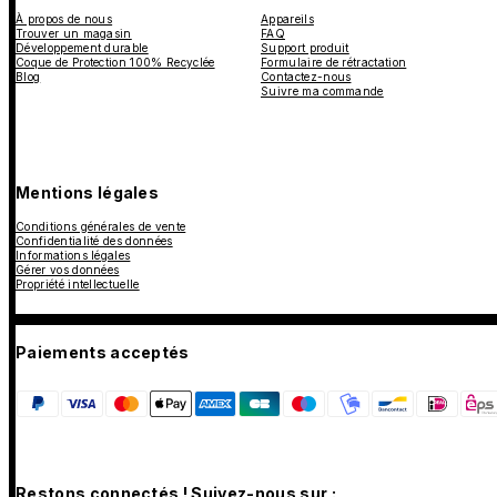
À propos de nous
Appareils
Trouver un magasin
FAQ
Développement durable
Support produit
Coque de Protection 100% Recyclée
Formulaire de rétractation
Blog
Contactez-nous
Suivre ma commande
Mentions légales
Conditions générales de vente
Confidentialité des données
Informations légales
Gérer vos données
Propriété intellectuelle
Paiements acceptés
Restons connectés ! Suivez-nous sur :