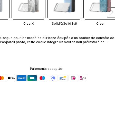
ClearX
SolidX/
SolidSuit
Clear
Conçue pour les modèles d'iPhone équipés d'un bouton de contrôle de 
l'appareil photo, cette coque intègre un bouton noir préinstallé en 
nanotubes de carbone. Ce composant n'est pas disponible dans 
d'autres coloris et n'est pas vendu séparément.
Paiements acceptés