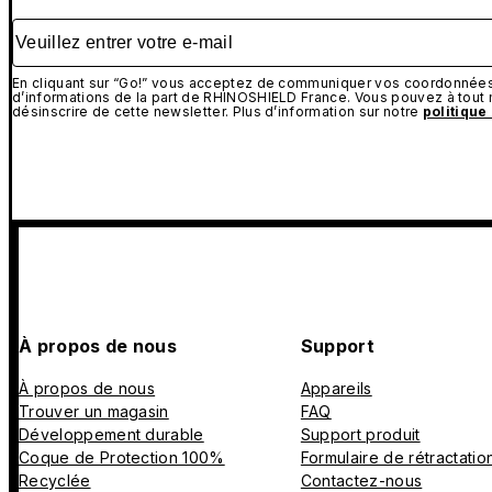
Veuillez entrer votre e-mail
En cliquant sur “Go!” vous acceptez de communiquer vos coordonnées 
d’informations de la part de RHINOSHIELD France. Vous pouvez à tou
désinscrire de cette newsletter. Plus d’information sur notre
politique
À propos de nous
Support
À propos de nous
Appareils
Trouver un magasin
FAQ
Développement durable
Support produit
Coque de Protection 100%
Formulaire de rétractatio
Recyclée
Contactez-nous