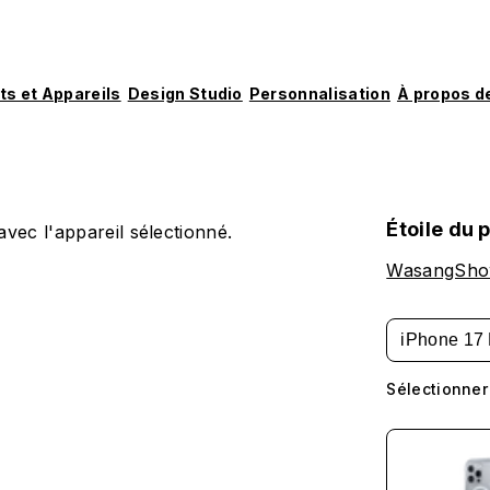
ts et Appareils
Design Studio
Personnalisation
À propos d
Étoile du 
vec l'appareil sélectionné.
WasangSh
iPhone 17 
Sélectionner