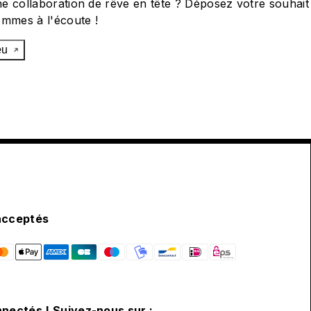
e collaboration de rêve en tête ? Déposez votre souhait
ommes à l'écoute !
œu
acceptés
nectés ! Suivez-nous sur :