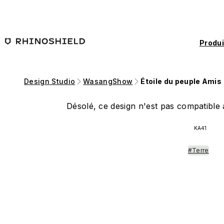
Passer au contenu principal
Produi
Design Studio
WasangShow
Étoile du peuple Amis
Désolé, ce design n'est pas compatible a
KA41
#Terre