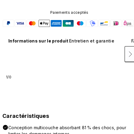
Paiements acceptés
Informations sur le produit
Entretien et garantie
F
1/0
Caractéristiques
Conception multicouche absorbant 81 % des chocs, pour
limiter les dommages internes