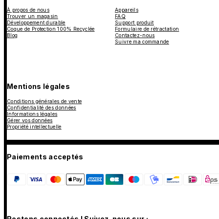
À propos de nous
Appareils
Trouver un magasin
FAQ
Développement durable
Support produit
Coque de Protection 100% Recyclée
Formulaire de rétractation
Blog
Contactez-nous
Suivre ma commande
Mentions légales
Conditions générales de vente
Confidentialité des données
Informations légales
Gérer vos données
Propriété intellectuelle
Paiements acceptés
Restons connectés ! Suivez-nous sur :