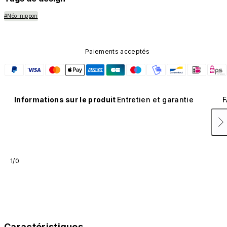
#Néo-nippon
Paiements acceptés
Informations sur le produit
Entretien et garantie
F
1/0
Caractéristiques