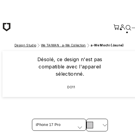
Passer au contenu principal
Design Studio
We TAIWAN : a-We Collection
a-We Mochi (Jaune)
Désolé, ce design n'est pas
compatible avec l'appareil
sélectionné.
DO11
iPhone 17 Pro