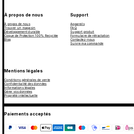
À propos de nous
Support
À propos de nous
Appareils
Trouver un magasin
FAQ
Développement durable
Support produit
Coque de Protection 100% Recyclée
Formulaire de rétractation
Blog
Contactez-nous
Suivre ma commande
Mentions légales
Conditions générales de vente
Confidentialité des données
Informations légales
Gérer vos données
Propriété intellectuelle
Paiements acceptés