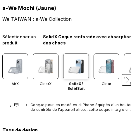
a-We Mochi (Jaune)
We TAIWAN : a-We Collection
Sélectionner un
SolidX Coque renforcée avec absorptio
produit
des chocs
AirX
ClearX
SolidX/
Clear
SolidSuit
Conçue pour les modèles d'iPhone équipés d'un bouton
de contrôle de l'appareil photo, cette coque intègre un 
bouton noir préinstallé en nanotubes de carbone. Ce 
composant n'est pas disponible dans d'autres coloris et
n'est pas vendu séparément.
Tags de design