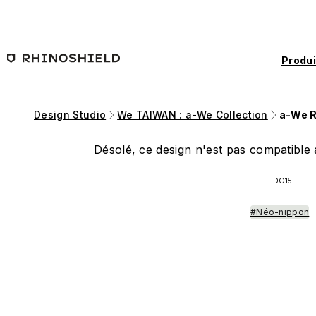
Passer au contenu principal
Produi
Design Studio
We TAIWAN : a-We Collection
a-We R
Désolé, ce design n'est pas compatible a
DO15
#Néo-nippon