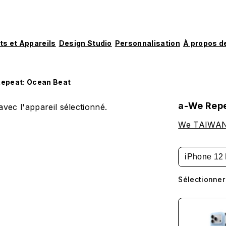
ts et Appareils
Design Studio
Personnalisation
À propos d
epeat: Ocean Beat
a-We Repe
vec l'appareil sélectionné.
We TAIWAN 
iPhone 12 
Sélectionner