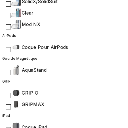
SolidX/SolidSuit
Clear
Mod NX
AirPods
Coque Pour AirPods
Gourde Magnétique
AquaStand
GRIP
GRIP O
GRIPMAX
iPad
Coque iPad