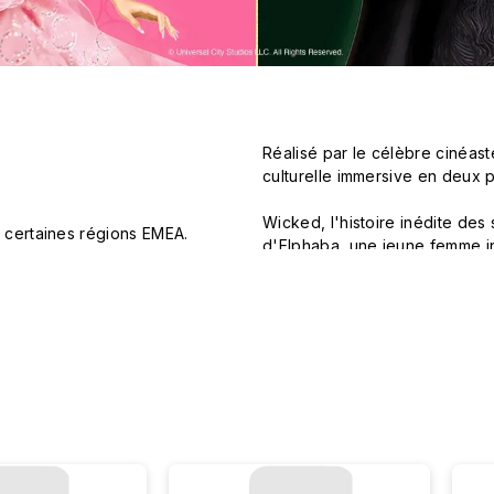
Réalisé par le célèbre cinéast
culturelle immersive en deux pa
Wicked, l'histoire inédite des
 certaines régions EMEA.
d'Elphaba, une jeune femme in
découvrir son véritable pouvoi
populaire, dorée par les privi