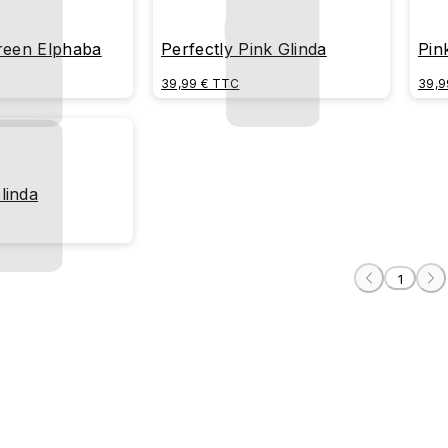
Green Elphaba
Perfectly Pink Glinda
Pin
39,99 € TTC
39,9
linda
1