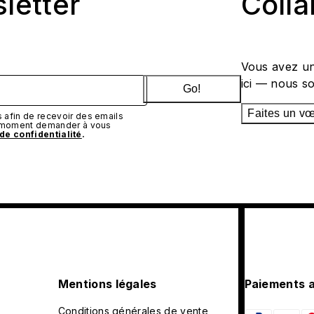
sletter
Coll
Vous avez un
ici — nous s
Go!
Faites un v
afin de recevoir des emails
t moment demander à vous
 de confidentialité
.
Mentions légales
Paiements 
Conditions générales de vente