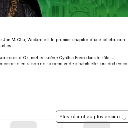
e Jon M. Chu, Wicked est le premier chapitre d'une célébration 
rties.

 sorcières d'Oz, met en scène Cynthia Erivo dans le rôle 
comprise en raison de sa peau verte inhabituelle, qui doit encor
r, et Ariana Grande dans le rôle de Glinda, une jeune femme 
lèges et l'ambition, qui doit encore découvrir son véritable cœur.
Plus récent au plus ancien