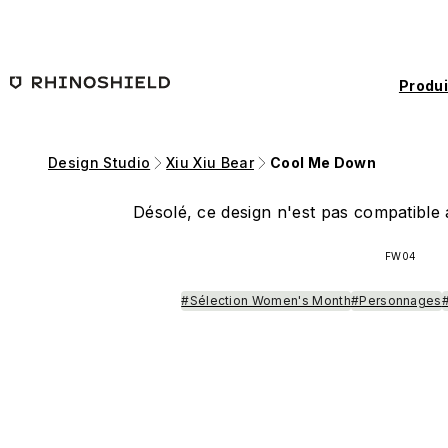
Passer au contenu principal
Produi
Design Studio
Xiu Xiu Bear
Cool Me Down
Désolé, ce design n'est pas compatible a
FW04
#Sélection Women's Month
#Personnages
#