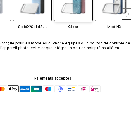
SolidX/
SolidSuit
Clear
Mod NX
Conçue pour les modèles d'iPhone équipés d'un bouton de contrôle de 
l'appareil photo, cette coque intègre un bouton noir préinstallé en 
nanotubes de carbone. Ce composant n'est pas disponible dans 
d'autres coloris et n'est pas vendu séparément.
Paiements acceptés