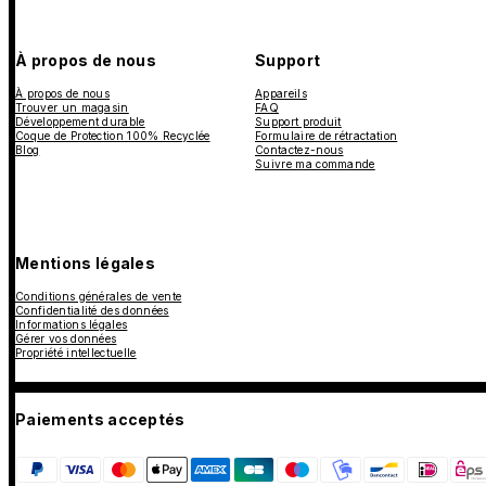
À propos de nous
Support
À propos de nous
Appareils
Trouver un magasin
FAQ
Développement durable
Support produit
Coque de Protection 100% Recyclée
Formulaire de rétractation
Blog
Contactez-nous
Suivre ma commande
Mentions légales
Conditions générales de vente
Confidentialité des données
Informations légales
Gérer vos données
Propriété intellectuelle
Paiements acceptés