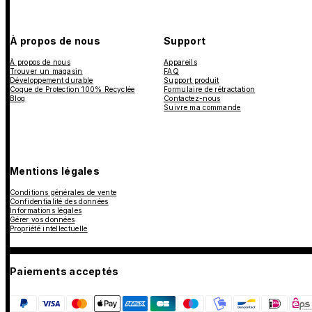
À propos de nous
Support
À propos de nous
Appareils
Trouver un magasin
FAQ
Développement durable
Support produit
Coque de Protection 100% Recyclée
Formulaire de rétractation
Blog
Contactez-nous
Suivre ma commande
Mentions légales
Conditions générales de vente
Confidentialité des données
Informations légales
Gérer vos données
Propriété intellectuelle
Paiements acceptés