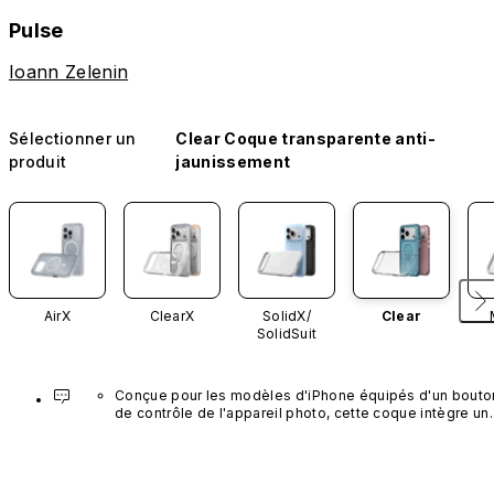
Pulse
Ioann Zelenin
Sélectionner un
Clear Coque transparente anti-
produit
jaunissement
AirX
ClearX
SolidX/
Clear
SolidSuit
Conçue pour les modèles d'iPhone équipés d'un bouton
de contrôle de l'appareil photo, cette coque intègre un 
bouton noir préinstallé en nanotubes de carbone. Ce 
composant n'est pas disponible dans d'autres coloris et
n'est pas vendu séparément.