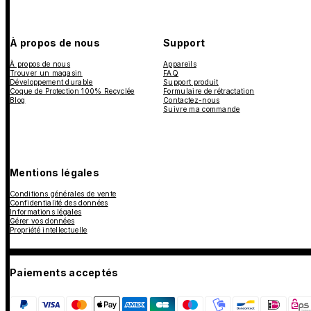
À propos de nous
Support
À propos de nous
Appareils
Trouver un magasin
FAQ
Développement durable
Support produit
Coque de Protection 100% Recyclée
Formulaire de rétractation
Blog
Contactez-nous
Suivre ma commande
Mentions légales
Conditions générales de vente
Confidentialité des données
Informations légales
Gérer vos données
Propriété intellectuelle
Paiements acceptés