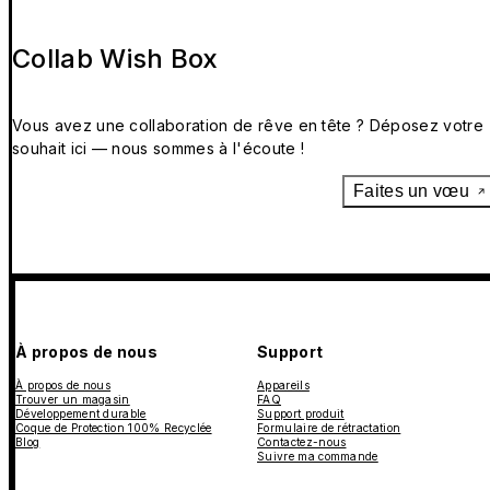
Collab Wish Box
Vous avez une collaboration de rêve en tête ? Déposez votre
souhait ici — nous sommes à l'écoute !
Faites un vœu
À propos de nous
Support
À propos de nous
Appareils
Trouver un magasin
FAQ
Développement durable
Support produit
Coque de Protection 100% Recyclée
Formulaire de rétractation
Blog
Contactez-nous
Suivre ma commande