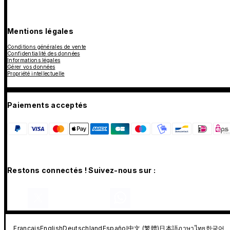
Mentions légales
Conditions générales de vente
Confidentialité des données
Informations légales
Gérer vos données
Propriété intellectuelle
Paiements acceptés
Restons connectés ! Suivez-nous sur :
Français
English
Deutschland
Español
中文 (繁體)
日本語
ภาษาไทย
한국어