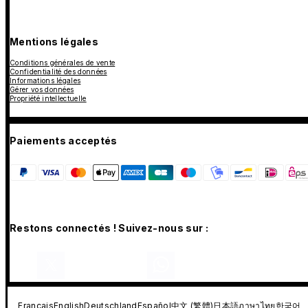
Mentions légales
Conditions générales de vente
Confidentialité des données
Informations légales
Gérer vos données
Propriété intellectuelle
Paiements acceptés
Restons connectés ! Suivez-nous sur :
Français
English
Deutschland
Español
中文 (繁體)
日本語
ภาษาไทย
한국어