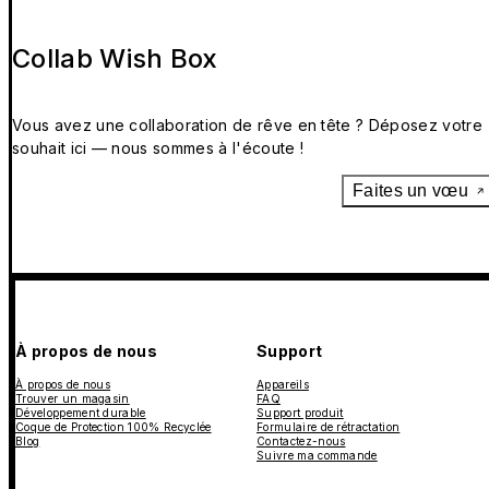
Collab Wish Box
Vous avez une collaboration de rêve en tête ? Déposez votre
souhait ici — nous sommes à l'écoute !
Faites un vœu
À propos de nous
Support
À propos de nous
Appareils
Trouver un magasin
FAQ
Développement durable
Support produit
Coque de Protection 100% Recyclée
Formulaire de rétractation
Blog
Contactez-nous
Suivre ma commande