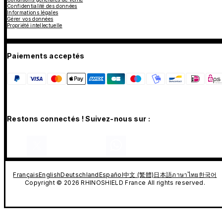
Confidentialité des données
Informations légales
Gérer vos données
Propriété intellectuelle
Paiements acceptés
Restons connectés ! Suivez-nous sur :
Français
English
Deutschland
Español
中文 (繁體)
日本語
ภาษาไทย
한국어
Copyright © 2026 RHINOSHIELD France All rights reserved.