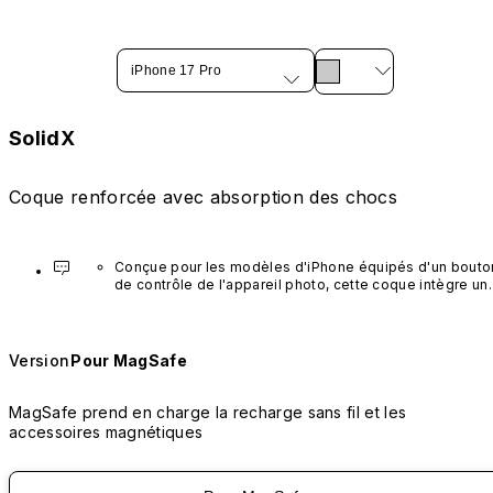
iPhone 17 Pro
SolidX
Coque renforcée avec absorption des chocs
Conçue pour les modèles d'iPhone équipés d'un bouton
de contrôle de l'appareil photo, cette coque intègre un 
bouton noir préinstallé en nanotubes de carbone. Ce 
composant n'est pas disponible dans d'autres coloris et
n'est pas vendu séparément.
Version
Pour MagSafe
MagSafe prend en charge la recharge sans fil et les
accessoires magnétiques