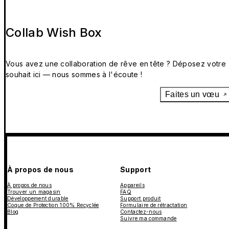
Collab Wish Box
Vous avez une collaboration de rêve en tête ? Déposez votre
souhait ici — nous sommes à l'écoute !
Faites un vœu
À propos de nous
Support
À propos de nous
Appareils
Trouver un magasin
FAQ
Développement durable
Support produit
Coque de Protection 100% Recyclée
Formulaire de rétractation
Blog
Contactez-nous
Suivre ma commande