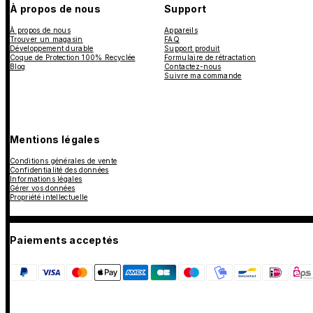
À propos de nous
Support
À propos de nous
Appareils
Trouver un magasin
FAQ
Développement durable
Support produit
Coque de Protection 100% Recyclée
Formulaire de rétractation
Blog
Contactez-nous
Suivre ma commande
Mentions légales
Conditions générales de vente
Confidentialité des données
Informations légales
Gérer vos données
Propriété intellectuelle
Paiements acceptés