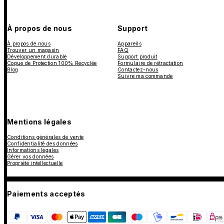
À propos de nous
Support
À propos de nous
Appareils
Trouver un magasin
FAQ
Développement durable
Support produit
Coque de Protection 100% Recyclée
Formulaire de rétractation
Blog
Contactez-nous
Suivre ma commande
Mentions légales
Conditions générales de vente
Confidentialité des données
Informations légales
Gérer vos données
Propriété intellectuelle
Paiements acceptés