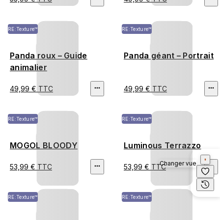
RE:Texture™
RE:Texture™
Panda roux – Guide
Panda géant – Portrait
animalier
49,99 € TTC
49,99 € TTC
RE:Texture™
RE:Texture™
MOGOL BLOODY
Luminous Terrazzo
Changer vue
53,99 € TTC
53,99 € TTC
RE:Texture™
RE:Texture™