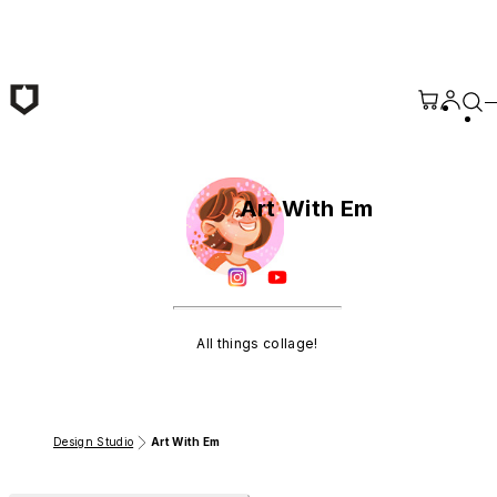
Passer au contenu principal
Art With Em
All things collage!
Design Studio
Art With Em