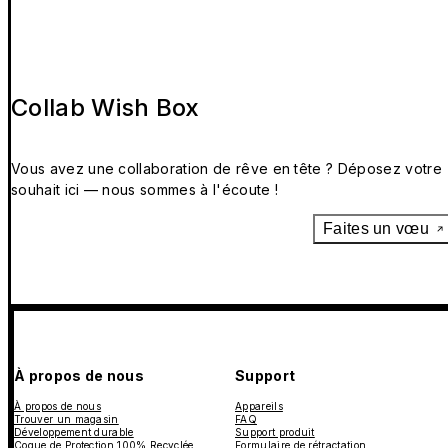
Collab Wish Box
Vous avez une collaboration de rêve en tête ? Déposez votre
souhait ici — nous sommes à l'écoute !
Faites un vœu
À propos de nous
Support
À propos de nous
Appareils
Trouver un magasin
FAQ
Développement durable
Support produit
Coque de Protection 100% Recyclée
Formulaire de rétractation