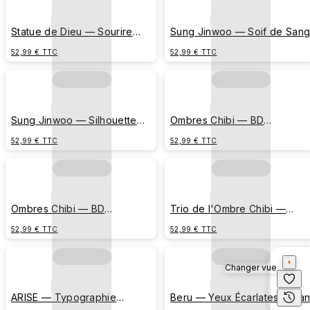
Statue de Dieu — Sourire
Sung Jinwoo — Soif de San
Sinistre
(Éclaboussures Écarlates)
52,99 € TTC
52,99 € TTC
Sung Jinwoo — Silhouette
Ombres Chibi — BD
Ombre Cyan
Quotidienne (Chasse au
52,99 € TTC
52,99 € TTC
Scarabée)
Ombres Chibi — BD
Trio de l'Ombre Chibi —
Quotidienne (Alarme Matinale)
Emblème de Coin Minimaliste
52,99 € TTC
52,99 € TTC
Changer vue
ARISE — Typographie
Beru — Yeux Écarlates Brillan