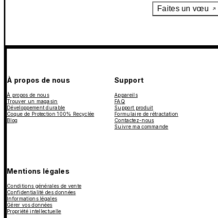
Faites un vœu
À propos de nous
Support
À propos de nous
Appareils
Trouver un magasin
FAQ
Développement durable
Support produit
Coque de Protection 100% Recyclée
Formulaire de rétractation
Blog
Contactez-nous
Suivre ma commande
Mentions légales
Conditions générales de vente
Confidentialité des données
Informations légales
Gérer vos données
Propriété intellectuelle