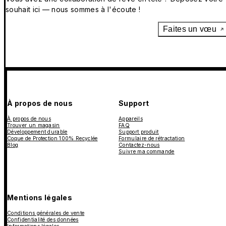
souhait ici — nous sommes à l'écoute !
Faites un vœu
À propos de nous
Support
À propos de nous
Appareils
Trouver un magasin
FAQ
Développement durable
Support produit
Coque de Protection 100% Recyclée
Formulaire de rétractation
Blog
Contactez-nous
Suivre ma commande
Mentions légales
Conditions générales de vente
Confidentialité des données
Informations légales