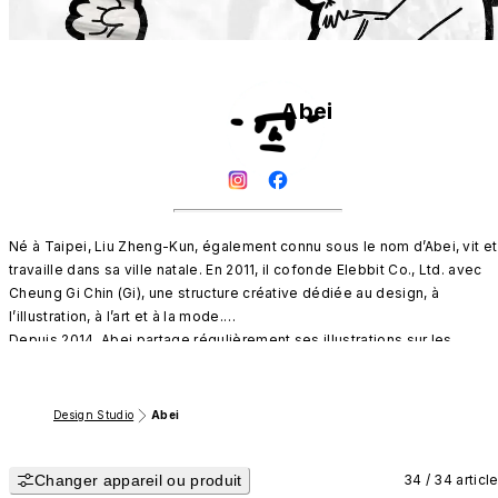
Abei
Né à Taipei, Liu Zheng-Kun, également connu sous le nom d’Abei, vit et 
travaille dans sa ville natale. En 2011, il cofonde Elebbit Co., Ltd. avec 
Cheung Gi Chin (Gi), une structure créative dédiée au design, à 
l’illustration, à l’art et à la mode.

Depuis 2014, Abei partage régulièrement ses illustrations sur les 
réseaux sociaux et participe à divers projets de design et expositions. 
À travers son univers graphique, il explore les aspects chaleureux, 
sensibles et esthétiques du quotidien. Son style distinctif mêle 
Design Studio
Abei
élégance contemporaine et émotion sincère, affirmant son identité en 
tant qu’illustrateur et artiste visuel.
Changer appareil ou produit
34 / 34 articl