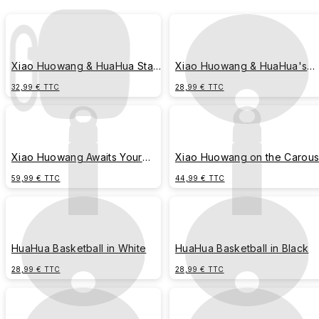
Xiao Huowang & HuaHua Stay
Xiao Huowang & HuaHua's
by Your Side
Grand Entrance
32,99 € TTC
28,99 € TTC
Xiao Huowang Awaits Your
Xiao Huowang on the Carous
Return
59,99 € TTC
44,99 € TTC
HuaHua Basketball in White
HuaHua Basketball in Black
28,99 € TTC
28,99 € TTC