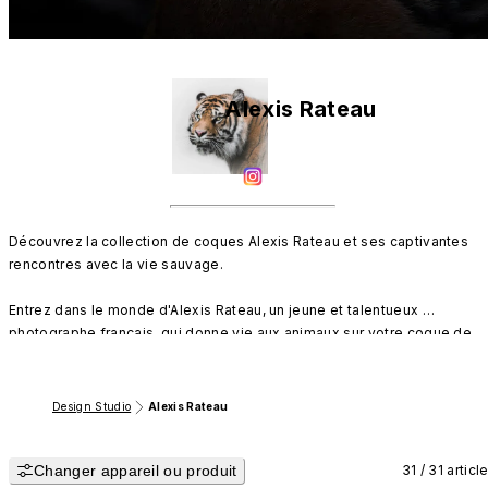
Alexis Rateau
Découvrez la collection de coques Alexis Rateau et ses captivantes 
rencontres avec la vie sauvage.

Entrez dans le monde d'Alexis Rateau, un jeune et talentueux 
photographe français, qui donne vie aux animaux sur votre coque de 
téléphone. Plongez dans une collection époustouflante qui met en 
valeur la beauté des créatures les plus fascinantes de la nature, dont le
puissant regard du léopard indochinois et le charme gracieux d'un 
Design Studio
Alexis Rateau
renard, tous avec une histoire unique.

Emportez avec vous une part de beauté sauvage grâce à nos designs 
Changer appareil ou produit
disponibles pour iPhone, Android et AirPods.
31 / 31 articl